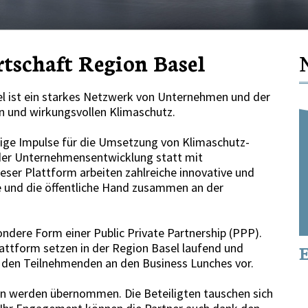
tschaft Region Basel
el ist ein starkes Netzwerk von Unternehmen und der
en und wirkungsvollen Klimaschutz.
tige Impulse für die Umsetzung von Klimaschutz-
er Unternehmensentwicklung statt mit
ser Plattform arbeiten zahlreiche innovative und
 und die öffentliche Hand zusammen an der
ondere Form einer Public Private Partnership (PPP).
E
plattform setzen in der Region Basel laufend und
Mehr Wirkung durch
se den Teilnehmenden an den Business Lunches vor.
gemeinsame Kommunikation
 werden übernommen. Die Beteiligten tauschen sich