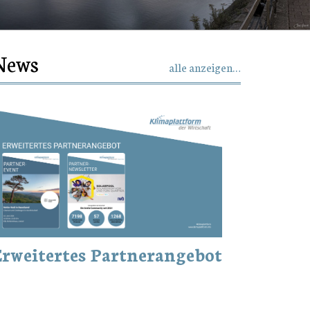
News
alle anzeigen…
rweitertes Partnerangebot
Neuer
Klima
Wirts